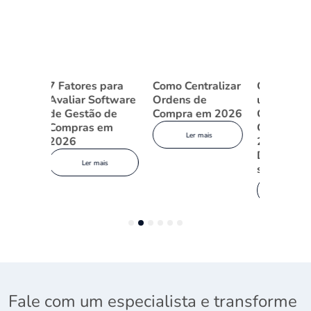
es para
Como Centralizar
Como Escolher
Por que
 Software
Ordens de
um Software de
de trab
tão de
Compra em 2026
Gestão de
gestão
s em
Compras em
compra
Ler mais
2026: O Guia
quebra
Definitivo para a
Brasil 
er mais
sua empresa
consert
Ler mais
L
1
2
3
4
5
6
Fale com um especialista e transforme