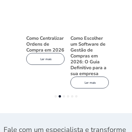
s para
Como Centralizar
Como Escolher
Por que 
Software
Ordens de
um Software de
de traba
o de
Compra em 2026
Gestão de
gestão 
 em
Compras em
compras
Ler mais
2026: O Guia
quebram
Definitivo para a
Brasil (
 mais
sua empresa
consertá
Ler mais
Ler
1
2
3
4
5
6
Fale com um especialista e transforme