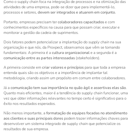
Como o supply chain foca na integração de processos e na otimização das
atividades de uma empresa, pode-se dizer que para implementá-lo,
processos e setores,
devem ser integrados e atuarem em conjunto.
Portanto, empresas precisam ter
colaboradores capacitados
e com
conhecimentos específicos na causa para que possam criar, executar e
monitorar a gestão da cadeia de suprimentos.
Dois fatores podem potencializar a implantação do
supply chain
na sua
organização e que nós, da Proxpect, observamos que vêm se tornando
fundamentais: A primeira é a
cultura organizacional
e a segunda é a
comunicação entre as partes interessadas
(
stakeholders
).
A primeira consiste em
criar valores e princípios
para que toda a empresa
entenda quais são os objetivos e a importância de implantar tal
metodologia, criando assim um propósito em comum entre colaboradores.
Já a
comunicação tem sua importância no quão ágil e assertivas elas são
.
Quanto mais eficientes, maior é a tendência do supply chain funcionar, uma
vez que obter informações relevantes no tempo certo é significativo para o
êxito nos resultados esperados.
Não menos importante, a
formatação de equipes focadas no atendimento
aos clientes e suas principais dores
podem trazer informações chaves para
desenvolver um sistema integrado de supply chain que potencialize os
resultados de sua empresa.