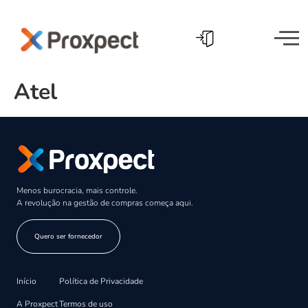
Atel
Menos burocracia, mais controle.
A revolução na gestão de compras começa aqui.
Quero ser fornecedor
Início
Política de Privacidade
A Proxpect
Termos de uso