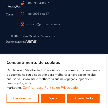
(48) 99934-0687
Integrações
(48) 99934-0687
Cases
contato@proxpect.com.br
©2026Todos Direitos Reservados
Desenvolvido por
Consentimento de cookies
Ao clicar em “Aceitar todos”, você concorda com o armazenamento
de cookies no seu dispositivo para melhorar a navegaçao no site,
analisar o uso do site e melhorar a sua navegação e ajudar em
nossos esfoços de
Confira nossa Política de Privacidade
marketing.
Personalizar
Rejeitar
Aceitar tudo