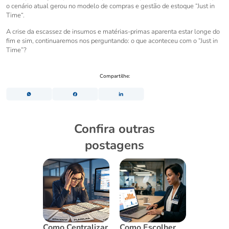
o cenário atual gerou no modelo de compras e gestão de estoque “Just in
Time“.
A crise da escassez de insumos e matérias-primas aparenta estar longe do
fim e sim, continuaremos nos perguntando: o que aconteceu com o “Just in
Time”?
Compartilhe:
Confira outras
postagens
s para
Como Centralizar
Como Escolher
Por que 