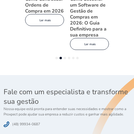
Software
Ordens de
um Software de
de traba
o de
Compra em 2026
Gestão de
gestão 
 em
Compras em
compras
Ler mais
2026: O Guia
quebram
Definitivo para a
Brasil (
 mais
sua empresa
consertá
Ler mais
Ler
1
2
3
4
5
6
Fale com um especialista e transforme
sua gestão
Nossa equipe está pronta para entender suas necessidades e mostrar como a
Proxpect pode ajudar sua empresa a reduzir custos e ganhar mais agilidade.
(48) 99934-0687