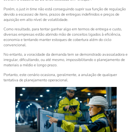
Porém, o
just in time
não está conseguindo suprir sua função de regulação
devido a escassez de itens, prazos de entregas indefinidos e preços de
aquisição em alto nível de volatilidade.
Como resultado, para tentar ganhar algo em termos de entrega e custo,
diversas empresas estão abrindo mão de conceitos ligados à eficiência,
economia e tentando manter estoques de cobertura além do ciclo
convencional.
No entanto, a voracidade da demanda tem se demonstrado avassaladora e
irregular, dificultando, ou até mesmo, impossibilitando o planejamento de
materiais a médio e longo prazo.
Portanto, este cenário ocasiona, geralmente, a anulação de qualquer
tentativa de planejamento operacional.