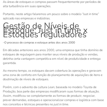
As áreas de estoques e compras passam frequentemente por períodos de
alta turbulência em suas operações.
Portanto, neste artigo falaremos um pouco sobre o modelo “Just in time”
aplicado nas empresas e indústrias.
Gestão de Níveis de
Estoque: Just in time x
Estoques reguladores
–
O processo de compras e estoque antes dos anos 2000
Em décadas anteriores aos anos 2000, uma empresa que tinha domínio de
estoques de regulagem para manter seus níveis de produção e vendas,
detinha certa vantagem competitiva em nível de produtividade e entrega
garantida.
Ao mesmo tempo, os estoques davam cobertura às operações e geravam
uma zona de conforto em função do planejamento de aquisições de itens e
doutrinação de níveis de estoques.
Porém, com o advento da cultura
Lean
, baseada no modelo Toyota de
Produção, boa parte das empresas modificaram suas formas de atuação.
Assim, modificou-se completamente as formas de produzir, negociar,
prever demandas, estoques e operacionalizar compras e logística com base
nos conceitos e técnicas presentes no
just in time
.