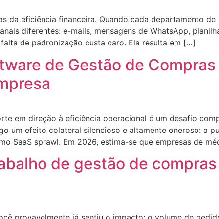
gas da eficiência financeira. Quando cada departamento d
anais diferentes: e-mails, mensagens de WhatsApp, planil
 falta de padronização custa caro. Ela resulta em […]
tware de Gestão de Compras
empresa
te em direção à eficiência operacional é um desafio comp
o um efeito colateral silencioso e altamente oneroso: a p
omo SaaS sprawl. Em 2026, estima-se que empresas de méd
rabalho de gestão de compras
você provavelmente já sentiu o impacto: o volume de pedi