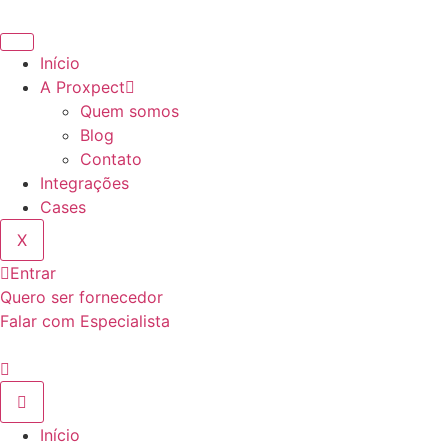
Ir
para
o
Início
conteúdo
A Proxpect
Quem somos
Blog
Contato
Integrações
Cases
X
Entrar
Quero ser fornecedor
Falar com Especialista
Início