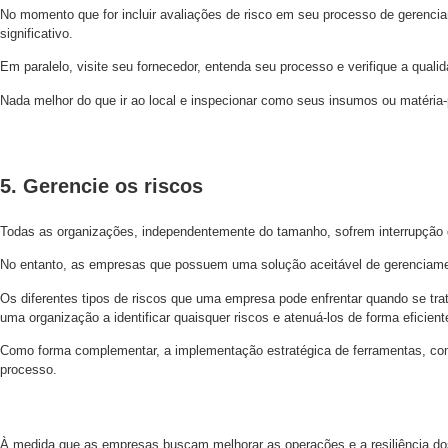
No momento que for incluir avaliações de risco em seu processo de gerenciam
significativo.
Em paralelo, visite seu fornecedor, entenda seu processo e verifique a quali
Nada melhor do que ir ao local e inspecionar como seus insumos ou matéria-
5. Gerencie os riscos
Todas as organizações, independentemente do tamanho, sofrem interrupção d
No entanto, as empresas que possuem uma solução aceitável de gerenciamen
Os diferentes tipos de riscos que uma empresa pode enfrentar quando se tr
uma organização a identificar quaisquer riscos e atenuá-los de forma eficient
Como forma complementar, a implementação estratégica de ferramentas, com
processo.
À medida que as empresas buscam melhorar as operações e a resiliência dos 