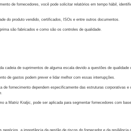
ento de fornecedores, você pode solicitar relatórios em tempo hábil, identif
dade do produto vendido, certificados, ISOs e entre outros documentos.
prima são fabricados e como são os controles de qualidade.
a cadeia de suprimentos de alguma escala devido a questões de qualidade de
to de gastos podem prever e lidar melhor com essas interrupções.
ata de fornecimento dependem especificamente das estruturas corporativas e
e.
o a Matriz Kraljic, pode ser aplicada para segmentar fornecedores com bas
negócios, a importância da gestão de riscos do fornecedor e da resiliência 